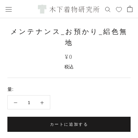
ス
キ
ッ
プ
メンテナンス_お預かり_絽色無
し
て
地
コ
ン
¥0
テ
税込
ン
ツ
に
量:
移
動
す
る
カートに追加する