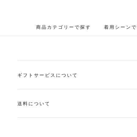
ス
キ
ッ
プ
商品カテゴリーで探す
着用シーンで
商品カテゴリーで探す
着用シーンで
し
て
コ
ン
テ
ン
ギフトサービスについて
ツ
に
移
動
送料について
す
る