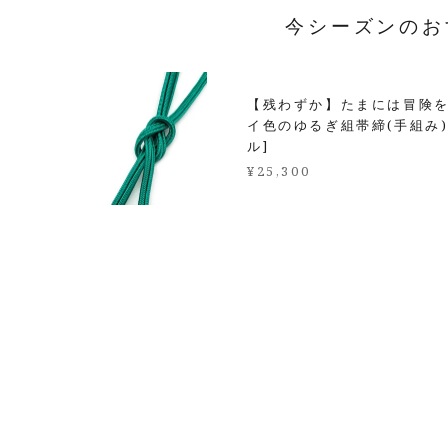
今シーズンのお
【残わずか】たまには冒険
イ色のゆるぎ組帯締(手組み
ル]
¥25,300