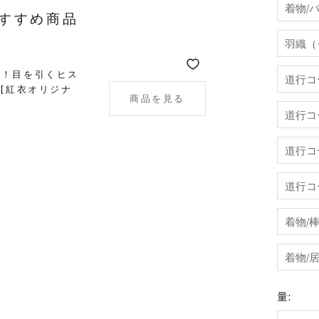
着物/
すすめ商品
羽織（+
を！目を引くヒス
道行コ
)[紅衣オリジナ
商品を見る
道行コー
道行コ
道行コ
着物/棒
着物/
量: