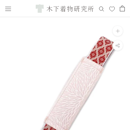
ス
キ
ッ
プ
し
て
コ
ン
テ
ン
ツ
に
移
動
す
る