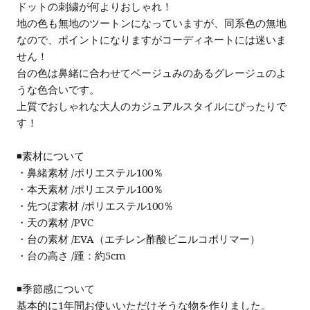
ドットの刺繍が何よりおしゃれ！
地の色も無地のツートンになっていますが、同系色の無地
なので、ポイントになりますがコーディネートには迷いま
せん！
台の色は鼻緒に合わせて
ベージュみのあるグレージュのよ
うな色合いです。
上質でおしゃれな大人のカジュアルスタイルにぴったりで
す！
◾️素材について
・鼻緒素材 /ポリエステル100％
・本天素材 /ポリエステル100％
・先つぼ素材 /ポリエステル100％
・天の素材 /PVC
・台の素材 /EVA（エチレン酢酸ビニルコポリマー）
・台の高さ /踵：約5cm
◾️季節感について
基本的に1年間お使いいただけそうな物を作りました。