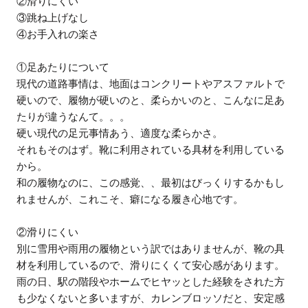
②滑りにくい
③跳ね上げなし
④お手入れの楽さ
①足あたりについて
現代の道路事情は、地面はコンクリートやアスファルトで
硬いので、履物が硬いのと、柔らかいのと、こんなに足あ
たりが違うなんて。。。
硬い現代の足元事情あう、適度な柔らかさ。
それもそのはず。靴に利用されている具材を利用している
から。
和の履物なのに、この感覚、、最初はびっくりするかもし
れませんが、これこそ、癖になる履き心地です。
②滑りにくい
別に雪用や雨用の履物という訳ではありませんが、靴の具
材を利用しているので、滑りにくくて安心感があります。
雨の日、駅の階段やホームでヒヤッとした経験をされた方
も少なくないと多いますが、カレンブロッソだと、安定感