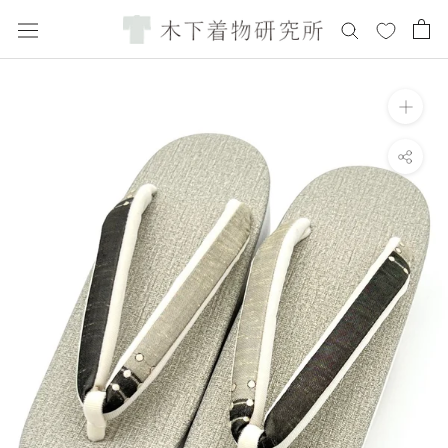
ス
キ
ッ
プ
し
て
コ
ン
テ
ン
ツ
に
移
動
す
る