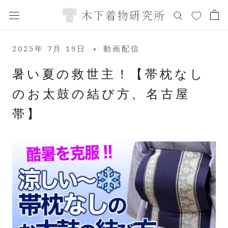
ス
キ
ッ
プ
2025年 7月 19日
動画配信
し
て
暑い夏の救世主！【帯枕なし
コ
のお太鼓の結び方、名古屋
ン
テ
帯】
ン
ツ
に
移
動
す
る