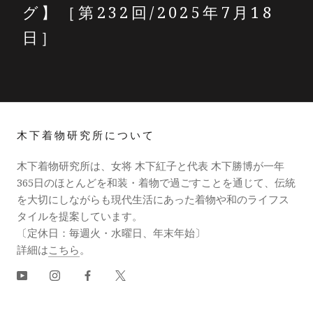
グ】［第232回/2025年7月18
日］
木下着物研究所について
木下着物研究所は、女将 木下紅子と代表 木下勝博が一年
365日のほとんどを和装・着物で過ごすことを通じて、伝統
を大切にしながらも現代生活にあった着物や和のライフス
タイルを提案しています。
〔定休日：毎週火・水曜日、年末年始〕
詳細は
こちら
。