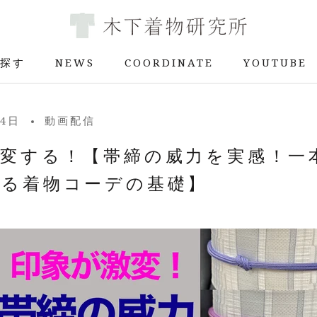
探す
NEWS
COORDINATE
YOUTUBE
探す
NEWS
COORDINATE
YOUTUBE
04日
動画配信
激変する！【帯締の威力を実感！一
わる着物コーデの基礎】