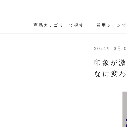
ス
キ
ッ
プ
商品カテゴリーで探す
着用シーンで
商品カテゴリーで探す
着用シーンで
し
て
コ
2024年 6月 
ン
テ
印象が
ン
ツ
なに変
に
移
動
す
る