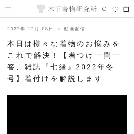
ス
キ
ッ
プ
2022年 12月 08日
動画配信
し
て
本日は様々な着物のお悩みを
コ
これで解決！【着つけ一問一
ン
テ
答、雑誌『七緒』2022年冬
ン
ツ
号】着付けを解説します
に
移
動
す
る