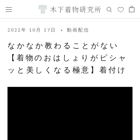
ス
キ
ッ
プ
2022年 10月 17日
動画配信
し
て
なかなか教わることがない
コ
【着物のおはしょりがピシャ
ン
テ
ッと美しくなる極意】着付け
ン
ツ
に
移
動
す
る