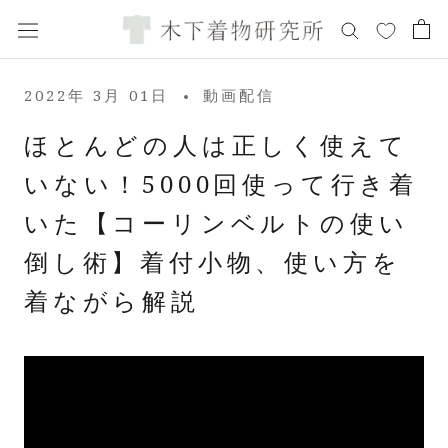
ス
キ
ッ
プ
2022年 3月 01日
動画配信
し
て
ほとんどの人は正しく使えて
コ
いない！5000回使って行き着
ン
テ
いた【コーリンベルトの使い
ン
ツ
倒し術】着付小物、使い方を
に
着ながら解説
移
動
す
る